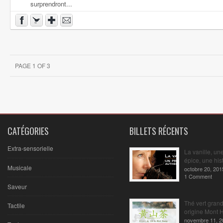
surprendront...
PAGE 1 OF 3
CATÉGORIES
BILLETS RÉCENTS
Extra-sensorielle
La vanille, un
épice, une hist
Musicale
octobre 20, 201
1 Comment
Saveur
Thé vert gran
Tactile
origine Mont 
novembre 11, 2