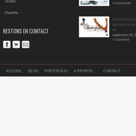
Toutes
4 Comments
Visuelle
Rudraksha gr
sacrées ou la
de
RESTONS EN CONTACT
septembre 23, 
1 Comment
ACCUEIL
BLOG
PORTOFOLIO
A PROPOS …
CONTACT