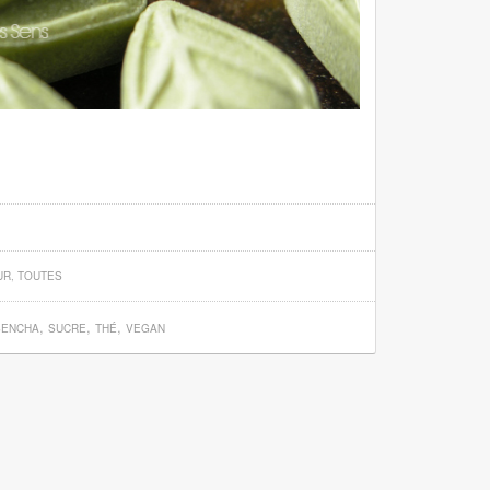
UR
,
TOUTES
,
,
,
SENCHA
SUCRE
THÉ
VEGAN