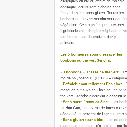
allergiques au blé ou atteint de maladie
coeliaque, car ils sont élaborés sans
farine de blé et sans gluten. Toutes les
bonbons au thé vert sencha sont certifié
végétalien. Cela signifie que 100% des
ingrédients sont d’origine végétale, et ne
contiennent pas de produits d’origine
animale.
Les 5 bonnes raisons d’essayer les
bonbons au thé vert Sencha:
•
3 bonbons = 1 tasse de thé vert
:
Troi
mg de polyphénols (EGCG) – composés a
•
Rafraîchit naturellement l’haleine
: C
masquer la mauvaise haleine, les princi
thé vert sencha aideraient à assainir la
•
Sans sucre / sans caféine
:
Les bonbon
Lo Han Guo, un extrait de baies cultivé
décaféiné, et provient de l’agriculture bio
•
Sans gluten / sans blé
:
Les bonbons a
personnes souffrant d’allergies, car ils