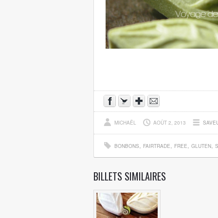
MICHAËL
AOÛT 2, 2013
SAVE
,
,
,
,
BONBONS
FAIRTRADE
FREE
GLUTEN
BILLETS SIMILAIRES