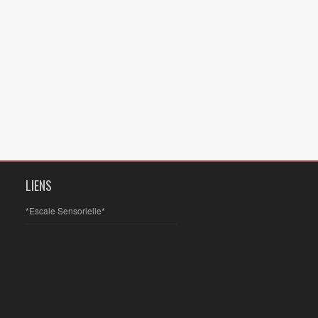
LIENS
*Escale Sensorielle*