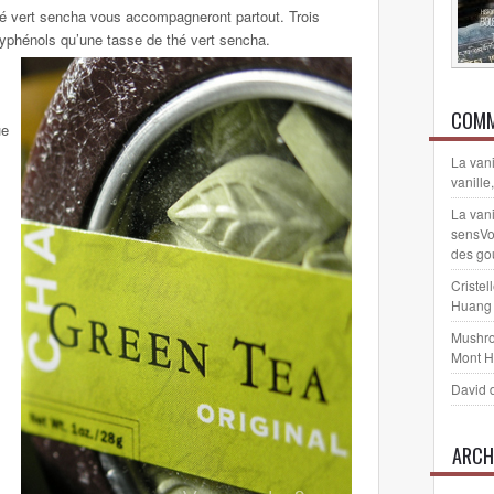
thé vert sencha vous accompagneront partout. Trois
olyphénols qu’une tasse de thé vert sencha.
COMM
ue
La vani
vanille
La vani
sensVo
des go
Cristel
Huang
Mushr
Mont 
David 
ARCH