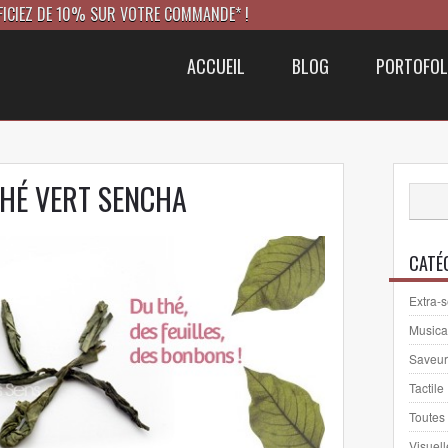
FICIEZ DE 10% SUR VOTRE COMMANDE* !
ACCUEIL
BLOG
PORTOFOL
HÉ VERT SENCHA
CATÉ
Extra-s
Musica
Saveur
Tactile
Toutes
Visuell