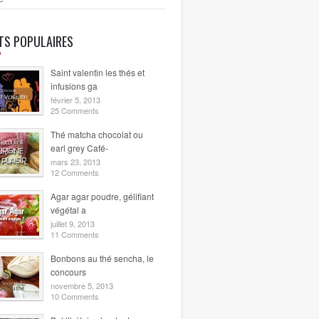
ETS POPULAIRES
Saint valentin les thés et
infusions ga
février 5, 2013
25 Comments
Thé matcha chocolat ou
earl grey Café-
mars 23, 2013
12 Comments
Agar agar poudre, gélifiant
végétal a
juillet 9, 2013
11 Comments
Bonbons au thé sencha, le
concours
novembre 5, 2013
10 Comments