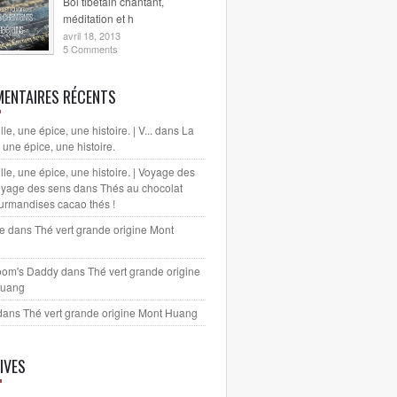
Bol tibétain chantant,
méditation et h
avril 18, 2013
5 Comments
ENTAIRES RÉCENTS
lle, une épice, une histoire. | V...
dans
La
, une épice, une histoire.
lle, une épice, une histoire. | Voyage des
yage des sens
dans
Thés au chocolat
urmandises cacao thés !
le dans
Thé vert grande origine Mont
oom's Daddy
dans
Thé vert grande origine
Huang
dans
Thé vert grande origine Mont Huang
IVES