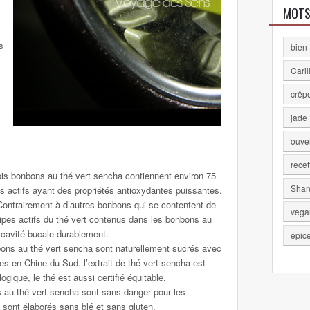
MOTS
s
bien-
Caril
crêp
jade
ouve
recet
s bonbons au thé vert sencha contiennent environ 75
Shan
ctifs ayant des propriétés antioxydantes puissantes.
ontrairement à d’autres bonbons qui se contentent de
vega
pes actifs du thé vert contenus dans les bonbons au
 cavité bucale durablement.
épic
s au thé vert sencha sont naturellement sucrés avec
es en Chine du Sud. l’extrait de thé vert sencha est
logique, le thé est aussi certifié équitable.
u thé vert sencha sont sans danger pour les
 sont élaborés sans blé et sans gluten.