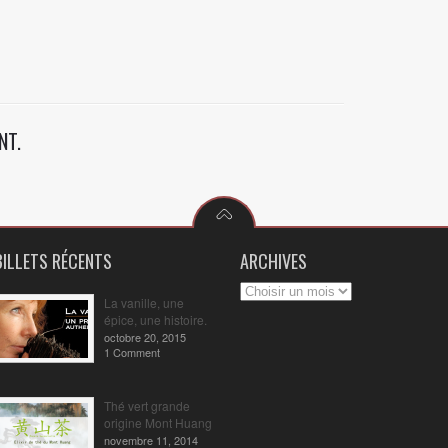
NT.
BILLETS RÉCENTS
ARCHIVES
La vanille, une
épice, une histoire.
octobre 20, 2015
1 Comment
Thé vert grande
origine Mont Huang
novembre 11, 2014