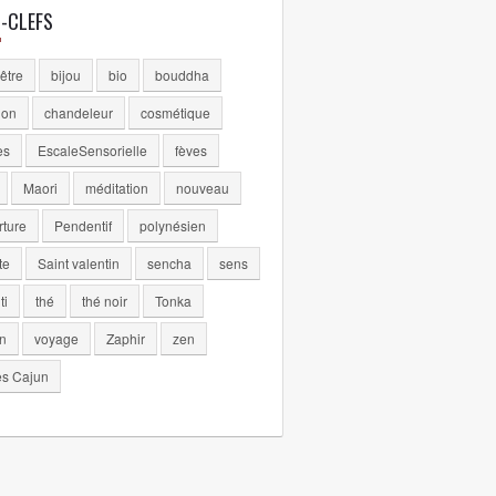
-CLEFS
être
bijou
bio
bouddha
lon
chandeleur
cosmétique
es
EscaleSensorielle
fèves
Maori
méditation
nouveau
rture
Pendentif
polynésien
te
Saint valentin
sencha
sens
ti
thé
thé noir
Tonka
n
voyage
Zaphir
zen
es Cajun