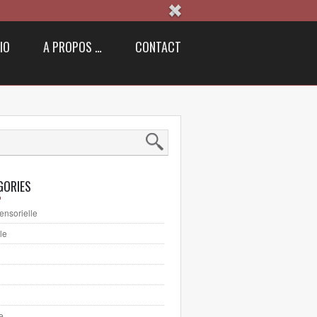
IO
A PROPOS …
CONTACT
GORIES
ensorielle
le
e