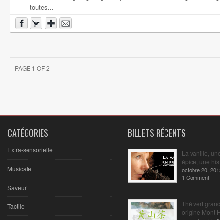
toutes...
PAGE 1 OF 2
CATÉGORIES
BILLETS RÉCENTS
Extra-sensorielle
La vanille, un
épice, une hist
Musicale
octobre 20, 201
1 Comment
Saveur
Thé vert gran
Tactile
origine Mont 