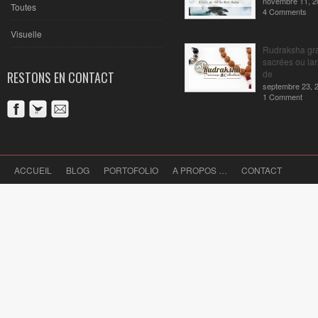
novembre 11, 2
Toutes
4 Comments
Visuelle
Rudraksha gr
sacrées ou la
de
RESTONS EN CONTACT
septembre 23, 
1 Comment
ACCUEIL
BLOG
PORTOFOLIO
A PROPOS …
CONTACT