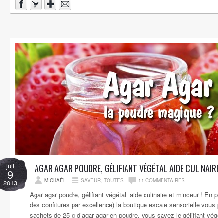
juil
AGAR AGAR POUDRE, GÉLIFIANT VÉGÉTAL AIDE CULINAIR
9
MICHAËL
SAVEUR
,
TOUTES
11 COMMENTAIRES
2013
Agar agar poudre, gélifiant végétal, aide culinaire et minceur ! En 
des confitures par excellence) la boutique escale sensorielle vous
sachets de 25 g d’agar agar en poudre, vous savez le gélifiant vég