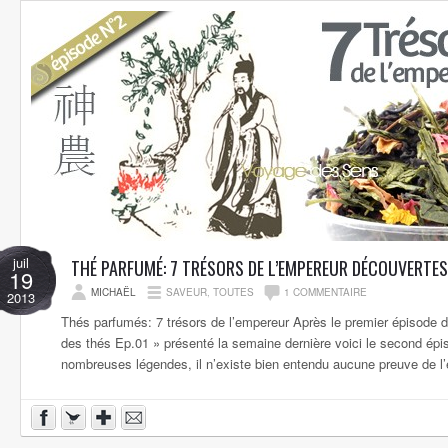
juil
THÉ PARFUMÉ: 7 TRÉSORS DE L’EMPEREUR DÉCOUVERTES
19
MICHAËL
SAVEUR
,
TOUTES
1 COMMENTAIRE
2013
Thés parfumés: 7 trésors de l’empereur Après le premier épisode d
des thés Ep.01 » présenté la semaine dernière voici le second é
nombreuses légendes, il n’existe bien entendu aucune preuve de l’