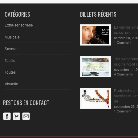
CATÉGORIES
BILLETS RÉCENTS
Extra-sensorielle
La vanille, un
épice, une hist
Musicale
octobre 20, 201
1 Comment
Saveur
Thé vert gran
Tactile
origine Mont 
novembre 11, 2
Toutes
4 Comments
Visuelle
Rudraksha gr
sacrées ou la
de
RESTONS EN CONTACT
septembre 23, 
1 Comment