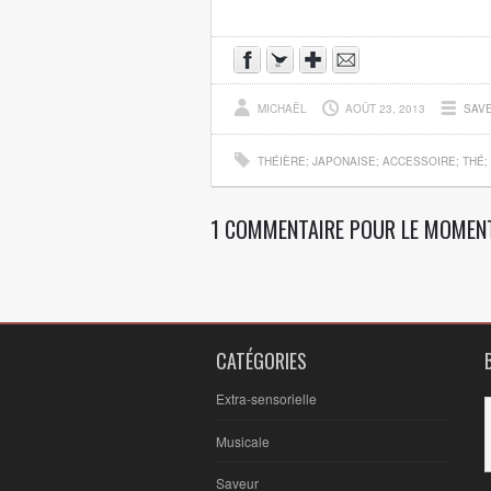
MICHAËL
AOÛT 23, 2013
SAV
THÉIÈRE; JAPONAISE; ACCESSOIRE; THÉ;
1 COMMENTAIRE POUR LE MOMENT
CATÉGORIES
Extra-sensorielle
Musicale
Saveur