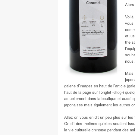
Alors
Voilà
vous 
comma
et ju
thé s
l’équ
souha
nous,
Mais 
japon
galerie d’images en haut de l’article (ga
haut de la page sur l’onglet -
Blog
-) quel
actuellement dans la boutique et aussi q
japonaises mais également les autres or
Allez on vous en dit un peu plus sur les 
On dit des théières qu’elles seraient iss
la vie culturelle chinoise pendant des m