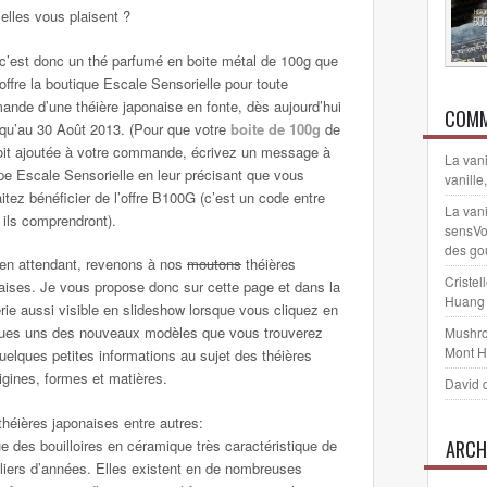
 elles vous plaisent ?
 c’est donc un thé parfumé en boite métal de 100g que
offre la boutique Escale Sensorielle pour toute
nde d’une théière japonaise en fonte, dès aujourd’hui
COMM
squ’au 30 Août 2013. (Pour que votre
boite de 100g
de
oit ajoutée à votre commande, écrivez un message à
La vani
ipe Escale Sensorielle en leur précisant que vous
vanille
itez bénéficier de l’offre B100G (c’est un code entre
La vani
 ils comprendront).
sensVo
des go
en attendant, revenons à nos
moutons
théières
Cristel
aises. Je vous propose donc sur cette page et dans la
Huang
lerie aussi visible en slideshow lorsque vous cliquez en
ques uns des nouveaux modèles que vous trouverez
Mushr
Mont 
uelques petites informations au sujet des théières
igines, formes et matières.
David 
théières japonaises entre autres:
ue des bouilloires en céramique très caractéristique de
ARCH
illiers d’années. Elles existent en de nombreuses