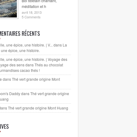
Bol tibétain chantant,
méditation et h
avril 18, 2013
5 Comments
ENTAIRES RÉCENTS
lle, une épice, une histoire. | V...
dans
La
, une épice, une histoire.
lle, une épice, une histoire. | Voyage des
yage des sens
dans
Thés au chocolat
urmandises cacao thés !
le dans
Thé vert grande origine Mont
oom's Daddy
dans
Thé vert grande origine
Huang
dans
Thé vert grande origine Mont Huang
IVES