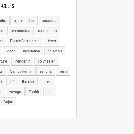
-CLEFS
être
bijou
bio
bouddha
lon
chandeleur
cosmétique
es
EscaleSensorielle
fèves
Maori
méditation
nouveau
rture
Pendentif
polynésien
te
Saint valentin
sencha
sens
ti
thé
thé noir
Tonka
n
voyage
Zaphir
zen
es Cajun