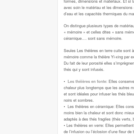
formes, dimensions et matériaux. Et si la
avec soin le matériau et les dimensions se
d’eau et les capacités thermiques du mat
On distingue plusieurs types de matériau
« mémoire » et celles dites « sans mémoi
céramique…. sont sans mémoire.
Seules Les théières en terre cuite sont à
mémoire comme la théière Yi-xing par e
Du fait de leur porosité elles s’imprègne
thés qui y sont infusés.
•
Les théières en fonte
: Elles conserve
chaleur plus longtemps que les autres m
et sont idéales pour infuser les thés bleu
noirs et sombres.
• Les théières en céramique: Elles cons
moins bien la chaleur et sont donc mieu
adaptés à des thés fragiles (thés verts, 
• Les théières en verre: Elles permettent 
de l’infusion ou l’éclosion d’une fleur d