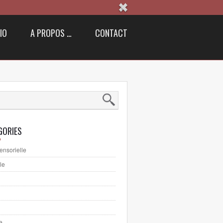
IO
A PROPOS …
CONTACT
GORIES
ensorielle
le
e