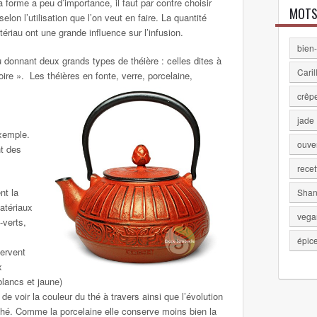
 forme a peu d’importance, il faut par contre choisir
MOTS
lon l’utilisation que l’on veut en faire. La quantité
ériau ont une grande influence sur l’infusion.
bien-
 donnant deux grands types de théière : celles dites à
Caril
re ». Les théières en fonte, verre, porcelaine,
crêp
jade
xemple.
ouve
nt des
recet
nt la
Shan
atériaux
vega
-verts,
épic
ervent
x
blancs et jaune)
de voir la couleur du thé à travers ainsi que l’évolution
e thé. Comme la porcelaine elle conserve moins bien la