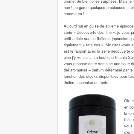
promet de bien jolies surprises. Mais je 
non ! Je garde quelques précieuses infor
comme ça !
Aujourd’hui en guise de sixième épisode
série « Découverte des Thé », je vous p
petit article sur les théières japonaise q
également « tetsubin ». Me direz-vous al
est le rapport avec la série découverte d
bien j’y venais… La boutique Escale Sen
vous propose cette semaine une boite d
thé aromatisé – parfum déterminé par le
fonction des stocks disponibles pour l’a
théière japonaise en fonte.
Ok, m
en bo
la re
thés 
vous 
d’entr