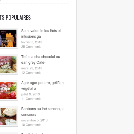
ETS POPULAIRES
Saint valentin les thés et
infusions ga
février 5, 2013
25 Comments
Thé matcha chocolat ou
earl grey Café-
mars 23, 2013
12 Comments
Agar agar poudre, gélifiant
végétal a
juillet 9, 2013
11 Comments
Bonbons au thé sencha, le
concours
novembre 5, 2013
10 Comments