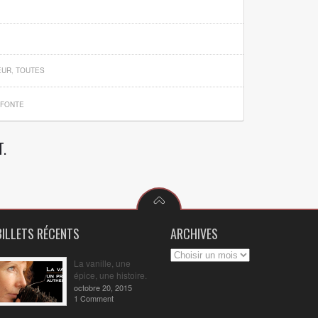
EUR
,
TOUTES
 FONTE
.
BILLETS RÉCENTS
ARCHIVES
La vanille, une
épice, une histoire.
octobre 20, 2015
1 Comment