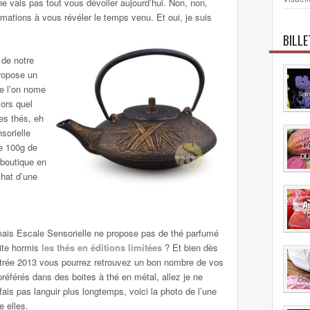
ne vais pas tout vous dévoiler aujourd’hui. Non, non,
mations à vous révéler le temps venu. Et oui, je suis
BILL
 de notre
ropose un
ue l’on nome
ors quel
es thés, eh
sorielle
e 100g de
 boutique en
chat d’une
ais Escale Sensorielle ne propose pas de thé parfumé
ite hormis
les thés en éditions limitées
? Et bien dès
ntrée 2013 vous pourrez retrouvez un bon nombre de vos
préférés dans des boites à thé en métal, allez je ne
fais pas languir plus longtemps, voici la photo de l’une
e elles.