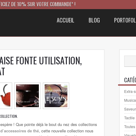
FICIEZ DE 10% SUR VOTRE COMMANDE* !
ACCUEIL
BLOG
PORTOFOL
AISE FONTE UTILISATION,
AT
CATÉ
Extra-s
Musica
Saveur
COLLECTION.
Tactile
l’espère ! Que pointe déjà le bout du nez des collections
Toutes
e
d’accessoires de thé
, cette nouvelle collection nous
Visuell