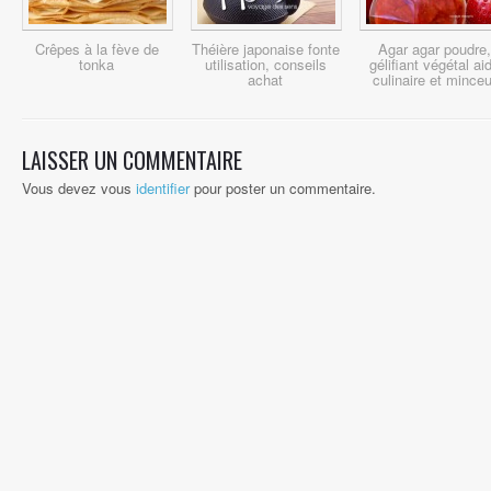
Crêpes à la fève de
Théière japonaise fonte
Agar agar poudre,
tonka
utilisation, conseils
gélifiant végétal ai
achat
culinaire et minceu
LAISSER UN COMMENTAIRE
Vous devez vous
identifier
pour poster un commentaire.