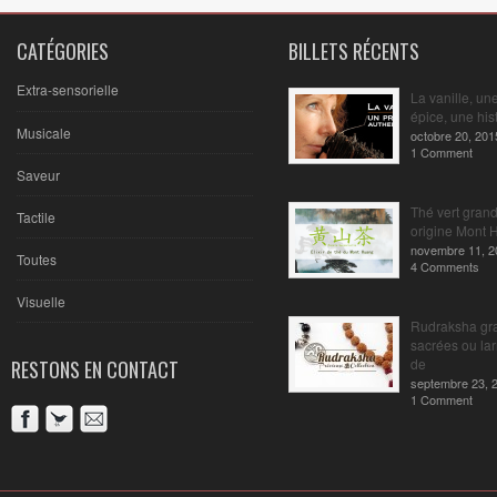
CATÉGORIES
BILLETS RÉCENTS
Extra-sensorielle
La vanille, un
épice, une hist
Musicale
octobre 20, 201
1 Comment
Saveur
Thé vert gran
Tactile
origine Mont 
novembre 11, 2
Toutes
4 Comments
Visuelle
Rudraksha gr
sacrées ou la
de
RESTONS EN CONTACT
septembre 23, 
1 Comment