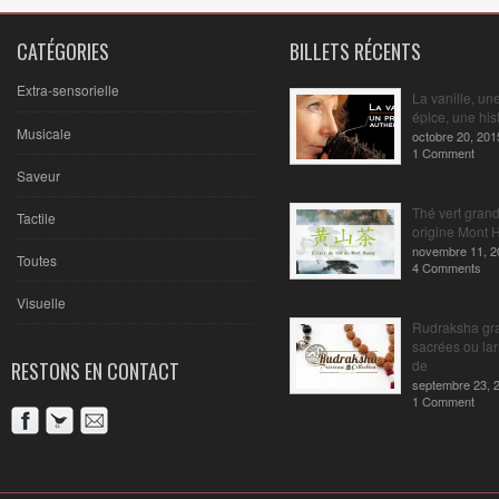
CATÉGORIES
BILLETS RÉCENTS
Extra-sensorielle
La vanille, un
épice, une hist
Musicale
octobre 20, 201
1 Comment
Saveur
Thé vert gran
Tactile
origine Mont 
novembre 11, 2
Toutes
4 Comments
Visuelle
Rudraksha gr
sacrées ou la
de
RESTONS EN CONTACT
septembre 23, 
1 Comment