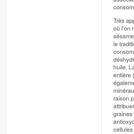
consomm
Très ap
où l’on 
sésame 
le tradit
consomm
déshydr
huile. 
entière 
égaleme
minéraux
raison p
attribue
graines
antioxy
cellule