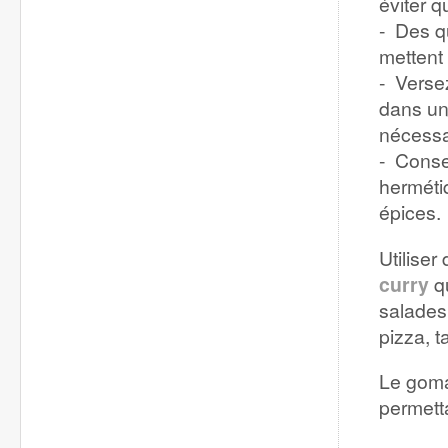
éviter q
- Des q
mettent 
- Versez
dans un 
nécessai
- Conse
herméti
épices.
Utilise
curry
qu
salades,
pizza, 
Le gomas
permetta