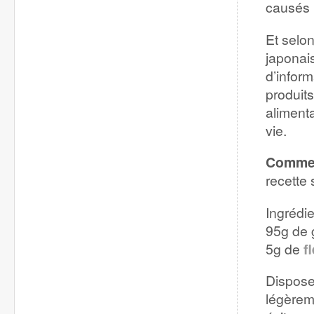
causés p
Et selo
japonais
d’inform
produits
alimenta
vie.
Commen
recette
Ingrédi
95g de 
5g de
f
Dispose
légèrem