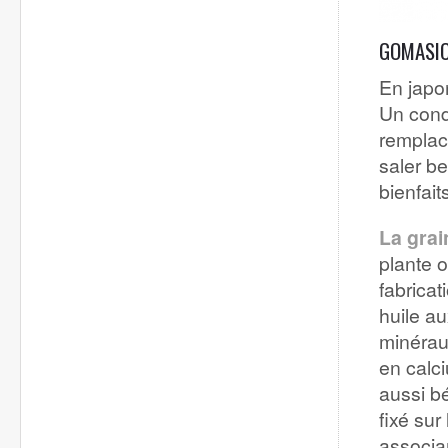
GOMASIO,
En japo
Un cond
remplac
saler b
bienfait
La gra
plante 
fabricat
huile au
minérau
en calci
aussi bé
fixé su
associan