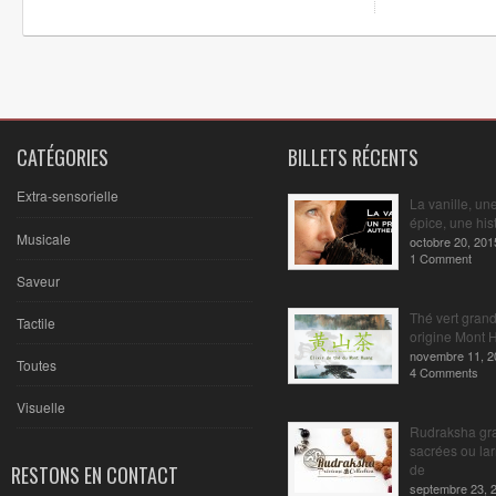
CATÉGORIES
BILLETS RÉCENTS
Extra-sensorielle
La vanille, un
épice, une hist
Musicale
octobre 20, 201
1 Comment
Saveur
Thé vert gran
Tactile
origine Mont 
novembre 11, 2
Toutes
4 Comments
Visuelle
Rudraksha gr
sacrées ou la
de
RESTONS EN CONTACT
septembre 23, 